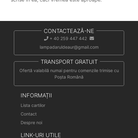
CONTACTEAZĂ-NE
+ 40 259 447 442
lampadaruldeaur@gmail.com
TRANSPORT GRATUIT
Ofertă valabilă numai pentru comenzile trimise cu
Poșta Română
INFORMAȚII
Lista cartilor
Contact
Despre noi
LINK-URI UTILE