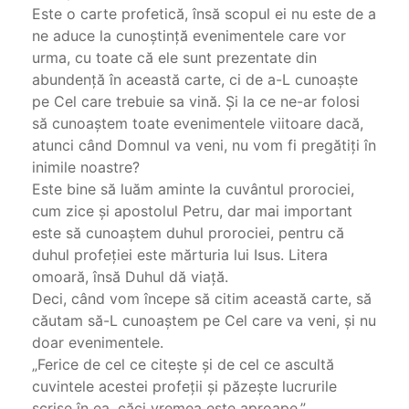
Este o carte profetică, însă scopul ei nu este de a
ne aduce la cunoştinţă evenimentele care vor
urma, cu toate că ele sunt prezentate din
abundenţă în această carte, ci de a-L cunoaşte
pe Cel care trebuie sa vină. Şi la ce ne-ar folosi
să cunoaştem toate evenimentele viitoare dacă,
atunci când Domnul va veni, nu vom fi pregătiţi în
inimile noastre?
Este bine să luăm aminte la cuvântul prorociei,
cum zice şi apostolul Petru, dar mai important
este să cunoaştem duhul prorociei, pentru că
duhul profeţiei este mărturia lui Isus. Litera
omoară, însă Duhul dă viaţă.
Deci, când vom începe să citim această carte, să
căutam să-L cunoaştem pe Cel care va veni, şi nu
doar evenimentele.
„Ferice de cel ce citeşte şi de cel ce ascultă
cuvintele acestei profeţii şi păzeşte lucrurile
scrise în ea, căci vremea este aproape.”