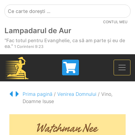
CONTUL MEU
Lampadarul de Aur
"Fac totul pentru Evanghelie, ca să am parte și eu de
ea."
1 Corinteni 9:23
Prima pagină
/
Venirea Domnului
/ Vino,
Doamne Isuse