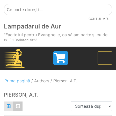
CONTUL MEU
Lampadarul de Aur
"Fac totul pentru Evanghelie, ca să am parte și eu de
ea."
1 Corinteni 9:23
Prima pagină
/ Authors / Pierson, A.T.
PIERSON, A.T.