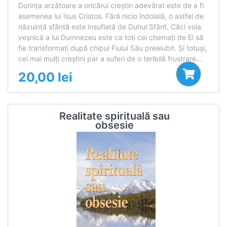
Dorinţa arzătoare a oricărui creştin adevărat este de a fi
asemenea lui Isus Cristos. Fără nicio îndoială, o astfel de
năzuinţă sfântă este insuflată de Duhul Sfânt. Căci voia
veşnică a lui Dumnezeu este ca toţi cei chemaţi de El să
fie transformaţi după chipul Fiului Său preaiubit. Şi totuşi,
cei mai mulţi creştini par a suferi de o teribilă frustrare…
20,00
lei
Realitate spirituală sau
obsesie