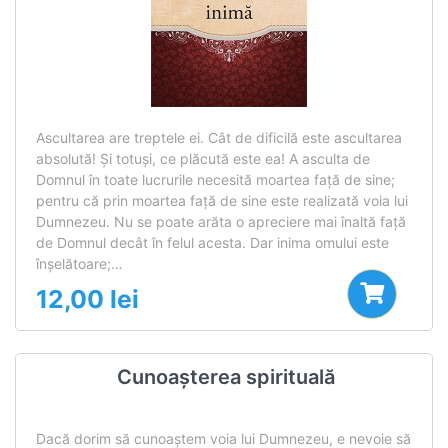
Ascultarea are treptele ei. Cât de dificilă este ascultarea
absolută! Și totuși, ce plăcută este ea! A asculta de
Domnul în toate lucrurile necesită moartea față de sine;
pentru că prin moartea față de sine este realizată voia lui
Dumnezeu. Nu se poate arăta o apreciere mai înaltă față
de Domnul decât în felul acesta. Dar inima omului este
înșelătoare;…
12,00
lei
Cunoașterea spirituală
Dacă dorim să cunoaştem voia lui Dumnezeu, e nevoie să