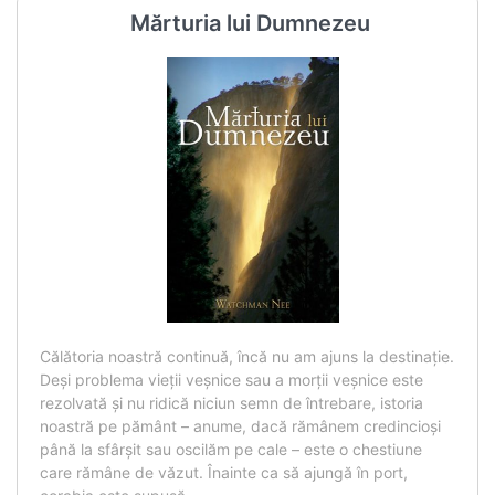
Mărturia lui Dumnezeu
Călătoria noastră continuă, încă nu am ajuns la destinaţie.
Deşi problema vieţii veşnice sau a morţii veşnice este
rezolvată şi nu ridică niciun semn de întrebare, istoria
noastră pe pământ – anume, dacă rămânem credincioşi
până la sfârşit sau oscilăm pe cale – este o chestiune
care rămâne de văzut. Înainte ca să ajungă în port,