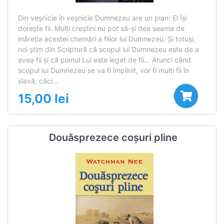
Din veşnicie în veşnicie Dumnezeu are un plan: El Îşi
doreşte fii. Mulţi creştini nu pot să-şi dea seama de
măreţia acestei chemări a fiilor lui Dumnezeu. Şi totuşi,
noi ştim din Scriptură că scopul lui Dumnezeu este de a
avea fii şi că planul Lui este legat de fii… Atunci când
scopul lui Dumnezeu se va fi împlinit, vor fi mulţi fii în
slavă, căci…
15,00
lei
Douăsprezece coșuri pline