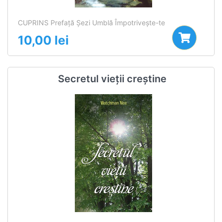
CUPRINS Prefaţă Şezi Umblă Împotriveşte-te
10,00
lei
Secretul vieții creștine