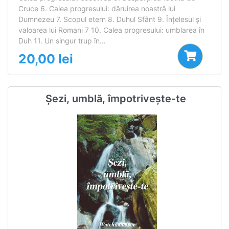
Cruce 6. Calea progresului: dăruirea noastră lui
Dumnezeu 7. Scopul etern 8. Duhul Sfânt 9. Înţelesul şi
valoarea lui Romani 7 10. Calea progresului: umblarea în
Duh 11. Un singur trup în…
20,00
lei
Șezi, umblă, împotrivește-te