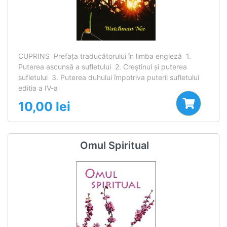
CUPRINS Prefaţa traducătorului în limba engleză 1.
Puterea ascunsă a sufletului 2. Creştinul şi puterea
sufletului 3. Puterea duhului împotriva puterii sufletului
editia a IV-a
10,00
lei
Omul Spiritual