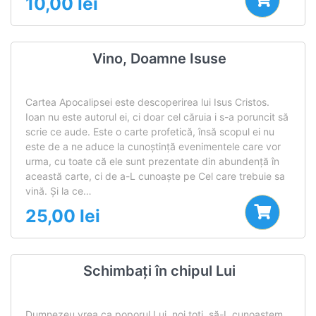
10,00
lei
Vino, Doamne Isuse
Cartea Apocalipsei este descoperirea lui Isus Cristos.
Ioan nu este autorul ei, ci doar cel căruia i s-a poruncit să
scrie ce aude. Este o carte profetică, însă scopul ei nu
este de a ne aduce la cunoştinţă evenimentele care vor
urma, cu toate că ele sunt prezentate din abundenţă în
această carte, ci de a-L cunoaşte pe Cel care trebuie sa
vină. Şi la ce…
25,00
lei
Schimbați în chipul Lui
Dumnezeu vrea ca poporul Lui, noi toţi, să-L cunoaştem