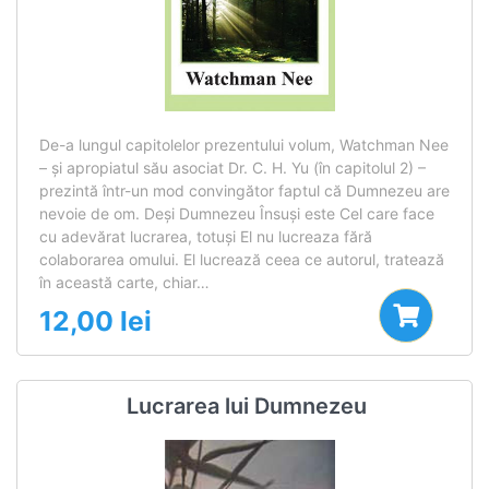
De-a lungul capitolelor prezentului volum, Watchman Nee
– şi apropiatul său asociat Dr. C. H. Yu (în capitolul 2) –
prezintă într-un mod convingător faptul că Dumnezeu are
nevoie de om. Deşi Dumnezeu Însuşi este Cel care face
cu adevărat lucrarea, totuşi El nu lucreaza fără
colaborarea omului. El lucrează ceea ce autorul, tratează
în această carte, chiar…
12,00
lei
Lucrarea lui Dumnezeu