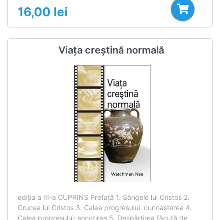
16,00
lei
Viața creștină normală
ediţia a III-a CUPRINS Prefaţă 1. Sângele lui Cristos 2.
Crucea lui Cristos 3. Calea progresului: cunoaşterea 4.
Calea progresului: socotirea 5. Despărţirea făcută de