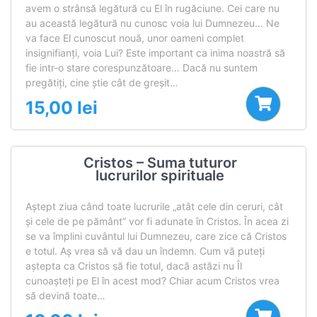
avem o strânsă legătură cu El în rugăciune. Cei care nu
au această legătură nu cunosc voia lui Dumnezeu… Ne
va face El cunoscut nouă, unor oameni complet
insignifianţi, voia Lui? Este important ca inima noastră să
fie intr-o stare corespunzătoare… Dacă nu suntem
pregătiţi, cine ştie cât de greşit…
15,00
lei
Cristos – Suma tuturor
lucrurilor spirituale
Aştept ziua când toate lucrurile „atât cele din ceruri, cât
şi cele de pe pământ” vor fi adunate în Cristos. În acea zi
se va împlini cuvântul lui Dumnezeu, care zice că Cristos
e totul. Aş vrea să vă dau un îndemn. Cum vă puteţi
aştepta ca Cristos să fie totul, dacă astăzi nu Îl
cunoaşteţi pe El în acest mod? Chiar acum Cristos vrea
să devină toate…