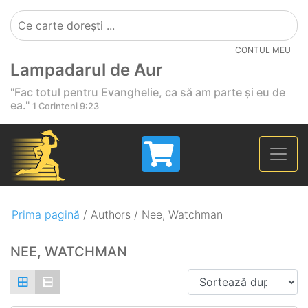
CONTUL MEU
Lampadarul de Aur
"Fac totul pentru Evanghelie, ca să am parte și eu de
ea."
1 Corinteni 9:23
Prima pagină
/ Authors / Nee, Watchman
NEE, WATCHMAN