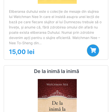
Eliberarea duhului este o colecţie de mesaje din slujirea
lui Watchman Nee în care el insistă asupra unei lecţii de
bază pe care fiecare slujitor al lui Dumnezeu trebuie să o
înveţe, şi anume că, fără zdrobirea omului din afară nu
poate exista eliberarea Duhului. Numai prin zdrobire
devenim apţi pentru o slujire eficientă. Watchman Nee –
Nee To-Sheng din…
15,00
lei
De la inimă la inimă