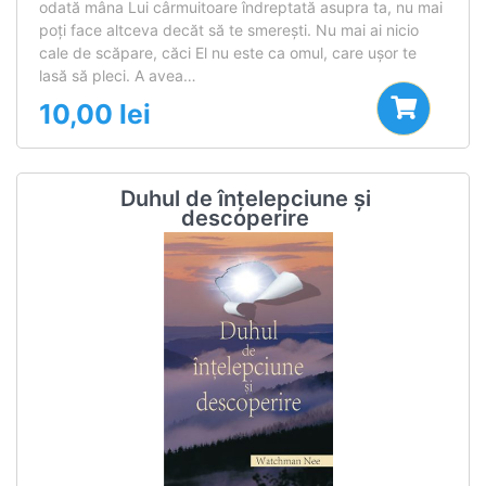
odată mâna Lui cârmuitoare îndreptată asupra ta, nu mai
poţi face altceva decăt să te smereşti. Nu mai ai nicio
cale de scăpare, căci El nu este ca omul, care uşor te
lasă să pleci. A avea…
10,00
lei
Duhul de înțelepciune și
descoperire