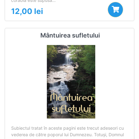
corabia este supusă…
12,00
lei
Mântuirea sufletului
Subiectul tratat în aceste pagini este trecut adeseori cu
vederea de către poporul lui Dumnezeu. Totuşi, Domnul