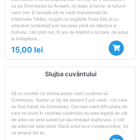
ca pe Dumnezeul lui Avraam, lui Isaac şi Iacov, al tuturor
celor trei. El doreşte să ne vadă impulsionaţi de
iniţiativele Tatălui, bogaţi cu bogăţiile Fiului Său şi cu
adevărat schimbaţi prin lucrarea plină de răbdare a
Duhului. Căci prin noi, El are de împlinit o lucrare, de adus
la îndeplinire…
15,00
lei
Slujba cuvântului
Să nu credeți că oricine poate vesti cuvântul lui
Dumnezeu. Numai un tip de oameni îl pot vesti – cei care
au fost tratați de Dumnezeu. Cea mai mare dificultate de
care ne lovim în vestirea cuvântului nu este legată de cât
de adecvat este subiectul sau limbajul slujitorului, ci cât
de adecvat este omul. Dacă omul nu e corespunzător, tot
ce emană din el…