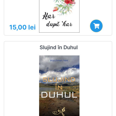
15,00
lei
Slujind în Duhul