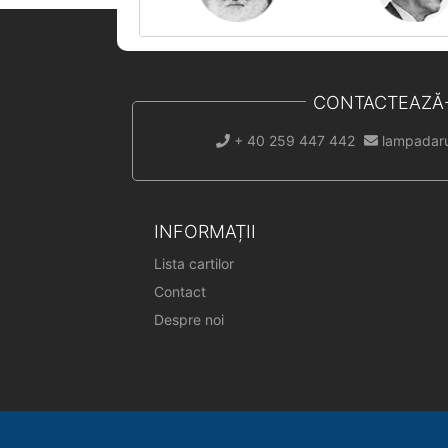
CONTACTEAZĂ
+ 40 259 447 442
lampadar
INFORMAȚII
Lista cartilor
Contact
Despre noi