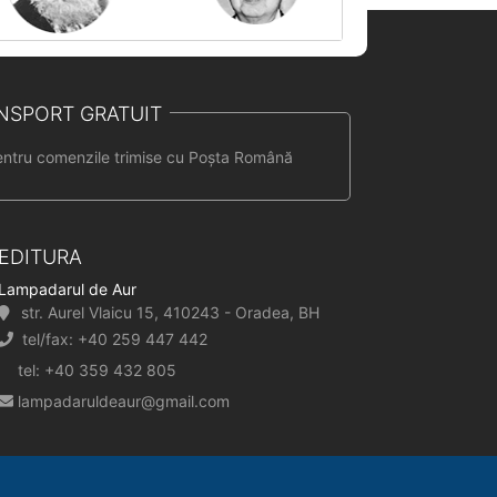
NSPORT GRATUIT
entru comenzile trimise cu Poșta Română
EDITURA
Lampadarul de Aur
str. Aurel Vlaicu 15, 410243 - Oradea, BH
tel/fax: +40 259 447 442
tel: +40 359 432 805
lampadaruldeaur@gmail.com