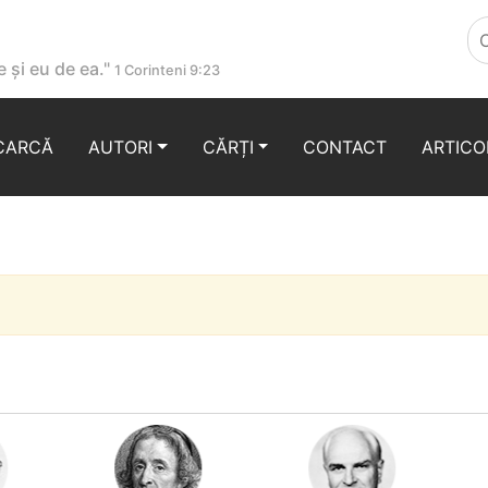
 și eu de ea."
1 Corinteni 9:23
CARCĂ
AUTORI
CĂRȚI
CONTACT
ARTICO