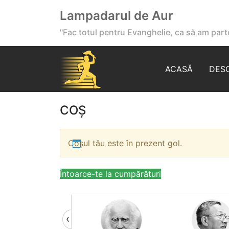
Lampadarul de Aur
"Fac totul pentru Evanghelie, ca să am parte
ACASĂ
DES
COȘ
Coșul tău este în prezent gol.
Întoarce-te la cumpărături