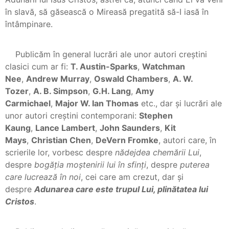
în slavă, să găsească o Mireasă pregatită să-I iasă în
întâmpinare.
Publicăm în general lucrări ale unor autori creștini
clasici cum ar fi:
T. Austin-Sparks
,
Watchman
Nee
,
Andrew Murray
,
Oswald Chambers
,
A. W.
Tozer
,
A. B. Simpson
,
G.H. Lang
,
Amy
Carmichael
,
Major W. Ian Thomas
etc., dar și lucrări ale
unor autori creștini contemporani:
Stephen
Kaung
,
Lance Lambert
,
John Saunders
,
Kit
Mays
,
Christian Chen
,
DeVern Fromke
, autori care, în
scrierile lor, vorbesc despre
nădejdea chemării Lui
,
despre
bogăția moștenirii lui în sfinți
, despre
puterea
care lucrează în noi
, cei care am crezut, dar și
despre
Adunarea care este trupul Lui, plinătatea lui
Cristos
.