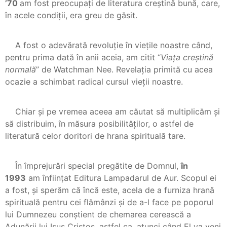
’70
am fost preocupați de literatura creștină bună, care,
în acele condiții, era greu de găsit.
A fost o adevărată revoluție în viețile noastre când,
pentru prima dată în anii aceia, am citit “
Viața creștină
normală
” de Watchman Nee. Revelația primită cu acea
ocazie a schimbat radical cursul vieții noastre.
Chiar și pe vremea aceea am căutat să multiplicăm și
să distribuim, în măsura posibilităților, o astfel de
literatură celor doritori de hrana spirituală tare.
În împrejurări special pregătite de Domnul,
în
1993
am înființat Editura Lampadarul de Aur. Scopul ei
a fost, și sperăm că încă este, acela de a furniza hrană
spirituală pentru cei flămânzi și de a-l face pe poporul
lui Dumnezeu conștient de chemarea cerească a
Adunării lui Isus Cristos, astfel ca, atunci când El va veni