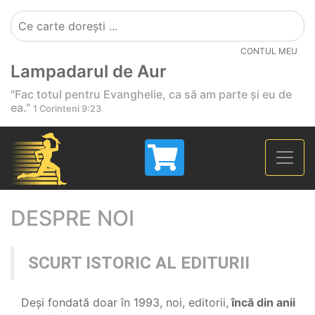
CONTUL MEU
Lampadarul de Aur
"Fac totul pentru Evanghelie, ca să am parte și eu de
ea."
1 Corinteni 9:23
DESPRE NOI
SCURT ISTORIC AL EDITURII
Deși fondată doar în 1993, noi, editorii,
încă din anii