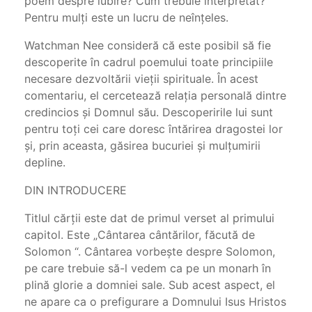
poem despre iubire? Cum trebuie interpretat?
Pentru mulţi este un lucru de neînţeles.
Watchman Nee consideră că este posibil să fie
descoperite în cadrul poemului toate principiile
necesare dezvoltării vieţii spirituale. În acest
comentariu, el cercetează relaţia personală dintre
credincios şi Domnul său. Descoperirile lui sunt
pentru toţi cei care doresc întărirea dragostei lor
şi, prin aceasta, găsirea bucuriei şi mulţumirii
depline.
DIN INTRODUCERE
Titlul cărţii este dat de primul verset al primului
capitol. Este „Cântarea cântărilor, făcută de
Solomon “. Cântarea vorbeşte despre Solomon,
pe care trebuie să-l vedem ca pe un monarh în
plină glorie a domniei sale. Sub acest aspect, el
ne apare ca o prefigurare a Domnului Isus Hristos