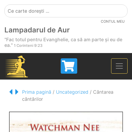
CONTUL MEU
Lampadarul de Aur
"Fac totul pentru Evanghelie, ca să am parte și eu de
ea."
1 Corinteni 9:23
Prima pagină
/
Uncategorized
/ Cântarea
cântărilor