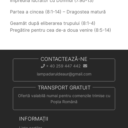
Împreună lucrător cu Domnul (7:9b-13)
Partea a cincea (8:1-14) – Dragostea matură
Geamăt după eliberarea trupului (8:1-4)
Pregătire pentru cea de-a doua venire (8:5-14)
CONTACTEAZĂ-NE
+ 40 259 447 442
lampadaruldeaur@gmail.com
TRANSPORT GRATUIT
Ofertă valabilă numai pentru comenzile trimise cu
Poșta Română
INFORMAȚII
Lista cartilor