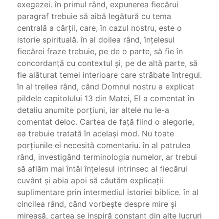
exegezei. în primul rând, expunerea fiecărui
paragraf trebuie să aibă legătură cu tema
centrală a cărţii, care, în cazul nostru, este o
istorie spirituală. în al doilea rând, înţelesul
fiecărei fraze trebuie, pe de o parte, să fie în
concordanţă cu contextul şi, pe de altă parte, să
fie alăturat temei interioare care străbate întregul.
în al treilea rând, când Domnul nostru a explicat
pildele capitolului 13 din Matei, El a comentat în
detaliu anu­mite porţiuni, iar altele nu le-a
comentat deloc. Cartea de faţă fiind o alegorie,
ea trebuie tratată în acelaşi mod. Nu toate
porţiunile ei necesită comentariu. în al patrulea
rând, investigând terminologia numelor, ar trebui
să aflăm mai întâi înţelesul intrinsec al fiecărui
cuvânt şi abia apoi să căutăm explicaţii
suplimentare prin intermediul istoriei biblice. în al
cincilea rând, când vorbeşte despre mire şi
mireasă, cartea se inspiră constant din alte lucruri