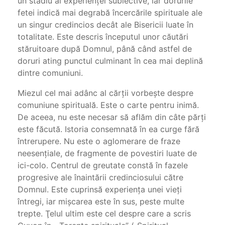
un stadiu al experienţei subiective, iar dorurile
fetei indică mai degrabă încercările spirituale ale
un singur credincios decât ale Bisericii luate în
totalitate. Este descris începutul unor căutări
stăruitoare după Domnul, până când astfel de
doruri ating punctul culminant în cea mai deplină
dintre comuniuni.
Miezul cel mai adânc al cărţii vorbeşte despre
comuniune spirituală. Este o carte pentru inimă.
De aceea, nu este necesar să aflăm din câte părţi
este făcută. Istoria consemnată în ea curge fără
întrerupere. Nu este o aglomerare de fraze
neesenţiale, de fragmente de povestiri luate de
ici-colo. Centrul de greutate constă în fazele
progresive ale înaintării credinciosului către
Domnul. Este cuprinsă experienţa unei vieţi
întregi, iar mişcarea este în sus, peste multe
trepte. Ţelul ultim este cel despre care a scris