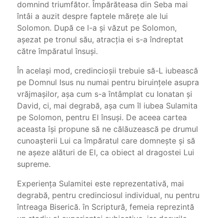
domnind triumfător. Împărăteasa din Seba mai
întâi a auzit despre faptele măreţe ale lui
Solomon. După ce l-a şi văzut pe Solomon,
aşezat pe tronul său, atracţia ei s-a îndreptat
către împăratul însuşi.
În acelaşi mod, credincioşii trebuie să-L iubească
pe Domnul Isus nu numai pentru biruinţele asupra
vrăjmaşilor, aşa cum s-a întâmplat cu Ionatan şi
David, ci, mai degrabă, aşa cum îl iubea Sulamita
pe Solomon, pentru El însuşi. De aceea cartea
aceasta îşi propune să ne călăuzească pe drumul
cunoaşterii Lui ca împăratul care domneşte şi să
ne aşeze alături de El, ca obiect al dragostei Lui
supreme.
Experienţa Sulamitei este reprezentativă, mai
degrabă, pentru credinciosul individual, nu pentru
întreaga Biserică. în Scriptură, femeia reprezintă