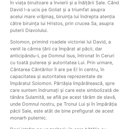
în viaţa biruitoare a învierii şi a înălţării Sale. Când
David l-a ucis pe Goliat şi a triumfat asupra
acelui mare vrăjmaş, biruinţa lui îndrepta atenţia
către biruinţa lui Hristos, prin crucea Sa, asupra
puterii Diavolului.
Solomon, primind roadele victoriei lui David, a
venit la cârma ţării ca împărat al păcii, dar
anticipându-L pe Domnul Isus, întronat în Ceruri
cu toată puterea şi autoritatea Lui. Prin urmare,
Cântarea Cântărilor îl are pe El în centru, în
capacitatea şi autoritatea reprezentate de
împăratul Solomon. Părtăşia împărătească, spre
care suntem îndrumaţi şi care este simbolizată de
tânăra Sulamită, se află pe acest tărâm de slavă,
unde Domnul nostru, pe Tronul Lui şi în împărăţia
păcii Sale, este atât de bine prefigurat de acest
monarh puternic.