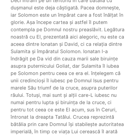
Deci intrăm pe un teritoriu în care bătălia cu
duşma­nul este deja câştigată. Pacea domneşte,
iar Solomon este un împărat care a fost înălţat în
glorie. Aşa începe cartea şi astfel îl putem
contempla pe Domnul nostru preaslăvit. Legătura
noastră cu El, prezentată aici ale­goric, nu este ca
aceea dintre Ionatan şi David, ci ca relaţia dintre
Sulamita şi împăratul Solomon. Ionatan l-a
îndrăgit pe Da vid din cauza marii sale biruinţe
asupra puternicului Goliat, dar Sulamita îl iubea
pe Solomon pentru ceea ce era el. înţelegem că
unii credincioşi îl iubesc pe Domnul Isus pentru
marele Său triumf de la cruce, asupra puterilor
răului. Totuşi, mai sunt şi alţii care-L iubesc nu
numai pentru lupta şi biruinţa de la cruce, ci
pentru tot ceea ce este El acum, sus în Ceruri,
întronat la dreapta Tatălui. Crucea reprezintă
bătălia prin care Domnul îşi stabileşte autoritatea
imperială, în timp ce viaţa Lui cerească îl arată