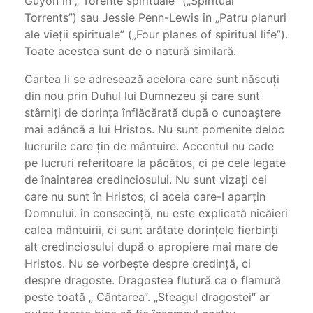
Guyon în „ Torente spirituale” („Spiritual
Torrents”) sau Jessie Penn-Lewis în „Patru planuri
ale vieţii spirituale” („Four planes of spiritual life”).
Toate acestea sunt de o natură similară.
Cartea li se adresează acelora care sunt născuţi
din nou prin Duhul lui Dumnezeu şi care sunt
stârniţi de dorinţa înflăcărată după o cunoaştere
mai adâncă a lui Hristos. Nu sunt pomenite deloc
lucrurile care ţin de mântuire. Accentul nu cade
pe lucruri referitoare la păcătos, ci pe cele legate
de înaintarea credinciosului. Nu sunt vizaţi cei
care nu sunt în Hristos, ci aceia care-I aparţin
Domnului. în consecinţă, nu este explicată nicăieri
calea mântuirii, ci sunt arătate dorinţele fierbinţi
alt credinciosului după o apropiere mai mare de
Hristos. Nu se vorbeşte despre credinţă, ci
despre dragoste. Dragostea flutură ca o flamură
peste toată „ Cântarea“. „Steagul dragostei“ ar