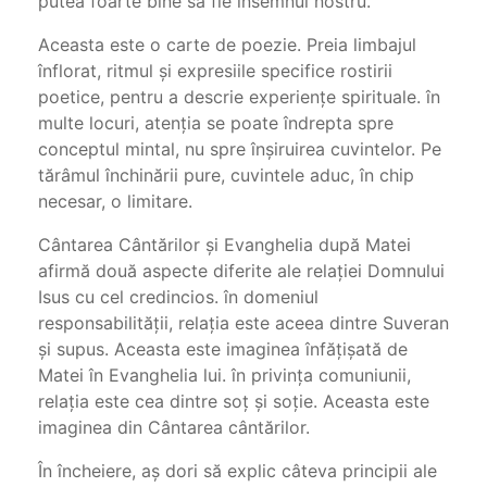
putea foarte bine să fie însemnul nostru.
Aceasta este o carte de poezie. Preia limbajul
înflorat, ritmul şi expresiile specifice rostirii
poetice, pentru a descrie experienţe spirituale. în
multe locuri, atenţia se poate îndrepta spre
conceptul mintal, nu spre înşiruirea cuvintelor. Pe
tărâmul închinării pure, cuvintele aduc, în chip
necesar, o limitare.
Cântarea Cântărilor şi Evanghelia după Matei
afirmă două aspecte diferite ale relaţiei Domnului
Isus cu cel credincios. în domeniul
responsabilităţii, relaţia este aceea dintre Suveran
şi supus. Aceasta este imaginea înfăţişată de
Matei în Evanghelia lui. în privinţa comu­niunii,
relaţia este cea dintre soţ şi soţie. Aceasta este
imaginea din Cântarea cântărilor.
În încheiere, aş dori să explic câteva principii ale