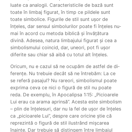
luate ca analogii. Caracteris­ticile de bază sunt
toate în limbaj figurat, în timp ce pildele sunt
toate simbolice. Figurile de stil sunt uşor de
înţeles, dar sensul simbolurilor poate fi înţeles nu­
mai în acord cu metoda biblică şi învăţătura
divină. Adesea, natura limbajului figurat şi cea a
simbolismu­lui coincid, dar, uneori, pot fi uşor
diferite sau chiar să aibă cu totul alt înţeles.
Oricum, nu e cazul să ne ocupăm de astfel de di­
ferenţe. Nu trebuie decât să ne întrebăm: La ce
se re­feră pasajul? Nu rareori, simbolismul poate
exprima ceva ce nici o figură de stil nu poate
reda. De exemplu, în Apocalipsa 1:15: „Picioarele
Lui erau ca arama aprinsă”. Acesta este simbolism
– plin de înţelesuri, dar nu la fel de uşor de înţeles
ca „picioarele Lui”, despre care oricine ştie că
reprezintă o figură de stil ilustrând mişcarea
înainte. Dar trebuie să distingem între limbajul