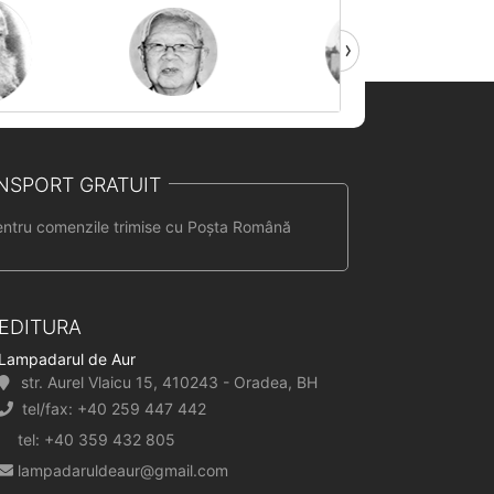
NSPORT GRATUIT
entru comenzile trimise cu Poșta Română
EDITURA
Lampadarul de Aur
str. Aurel Vlaicu 15, 410243 - Oradea, BH
tel/fax: +40 259 447 442
tel: +40 359 432 805
lampadaruldeaur@gmail.com