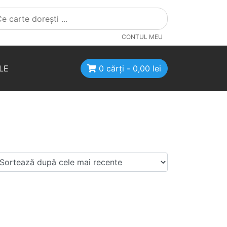
CONTUL MEU
LE
0 cărți -
0,00
lei