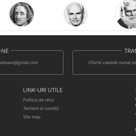
-NE
TRA
uldeaur@gmail.com
Ofertă valabilă numai p
LINK-URI UTILE
Politica de retur
Termeni si condiții
Site map