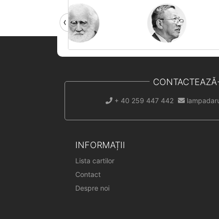
CONTACTEAZĂ
+ 40 259 447 442
lampadar
INFORMAȚII
Lista cartilor
Contact
Despre noi