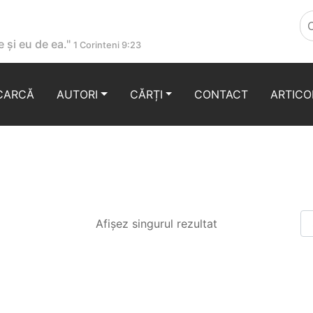
 și eu de ea."
1 Corinteni 9:23
CARCĂ
AUTORI
CĂRȚI
CONTACT
ARTICO
Afișez singurul rezultat