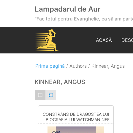
Lampadarul de Aur
"Fac totul pentru Evanghelie, ca să am parte
ACASĂ
DES
Prima pagină
/ Authors / Kinnear, Angus
KINNEAR, ANGUS
CONSTRÂNS DE DRAGOSTEA LUI
– BIOGRAFIA LUI WATCHMAN NEE