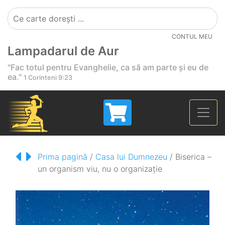
CONTUL MEU
Lampadarul de Aur
"Fac totul pentru Evanghelie, ca să am parte și eu de
ea."
1 Corinteni 9:23
Prima pagină
/
Casa lui Dumnezeu
/ Biserica –
un organism viu, nu o organizație