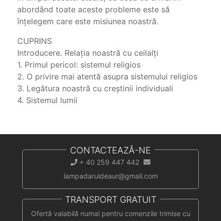
abordând toate aceste probleme este să
înțelegem care este misiunea noastră.
CUPRINS
Introducere. Relația noastră cu ceilalți
1. Primul pericol: sistemul religios
2. O privire mai atentă asupra sistemului religios
3. Legătura noastră cu creștinii individuali
4. Sistemul lumii
CONTACTEAZĂ-NE
+ 40 259 447 442
lampadaruldeaur@gmail.com
TRANSPORT GRATUIT
Ofertă valabilă numai pentru comenzile trimise cu