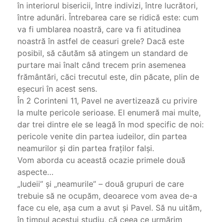
în interiorul bisericii, între indivizi, între lucrători,
între adunări. Întrebarea care se ridică este: cum
va fi umblarea noastră, care va fi atitudinea
noastră în astfel de ceasuri grele? Dacă este
posibil, să căutăm să atingem un standard de
purtare mai înalt când trecem prin asemenea
frământări, căci trecutul este, din păcate, plin de
eșecuri în acest sens.
În 2 Corinteni 11, Pavel ne avertizează cu privire
la multe pericole serioase. El enumeră mai multe,
dar trei dintre ele se leagă în mod specific de noi:
pericole venite din partea iudeilor, din partea
neamurilor și din partea fraților falși.
Vom aborda cu această ocazie primele două
aspecte…
„Iudeii” și „neamurile” – două grupuri de care
trebuie să ne ocupăm, deoarece vom avea de-a
face cu ele, așa cum a avut și Pavel. Să nu uităm,
în timpul acestui studiu, că ceea ce urmărim